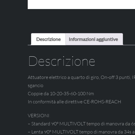
Descrizione
Informazioni aggiuntive
Descrizione
Attuatore elettrico a quarto di giro, On-off 3 punt
sgancio
Coppie da 10-20-35-60-100 Nm
In conformità alle direttive CE-ROHS-REACH
VERSIONI
– Standard 90° MULTIVOLT tempo di manovra da 6s
– Lenta 90° MULTIVOLT tempo di manovra da 34s a