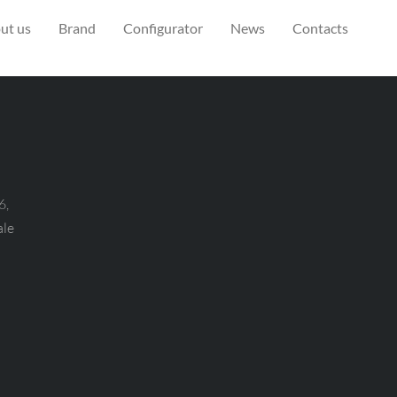
ut us
Brand
Configurator
News
Contacts
6,
ale