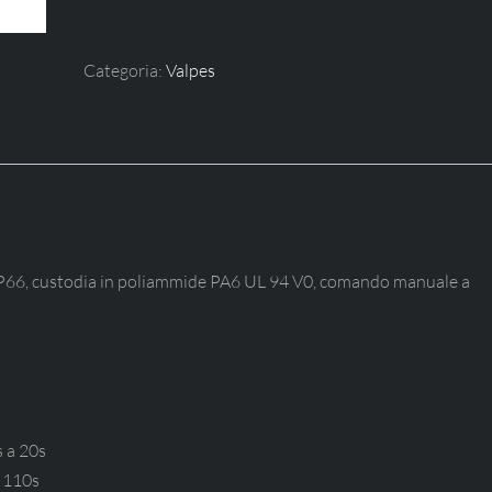
Categoria:
Valpes
i, IP66, custodia in poliammide PA6 UL 94 V0, comando manuale a
 a 20s
 110s