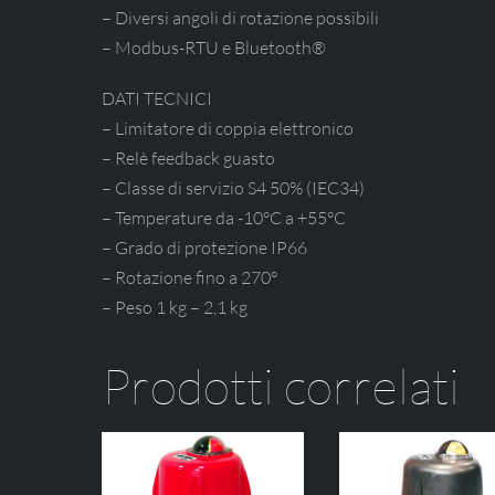
– Diversi angoli di rotazione possibili
– Modbus-RTU e Bluetooth®
DATI TECNICI
– Limitatore di coppia elettronico
– Relè feedback guasto
– Classe di servizio S4 50% (IEC34)
– Temperature da -10°C a +55°C
– Grado di protezione IP66
– Rotazione fino a 270°
– Peso 1 kg – 2,1 kg
Prodotti correlati