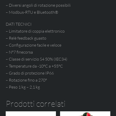
– Diversi angoli di rotazione possibili
– Modbus-RTU e Bluetooth®
DATI TECNICI
– Limitatore di coppia elettronico
– Relè feedback guasto
– Configurazione facile e veloce
– N°7 finecorsa
– Classe di servizio S4 50% (IEC34)
– Temperature da -10°C a +55°C
– Grado di protezione IP66
– Rotazione fino a 270°
– Peso 1 kg – 2,1 kg
Prodotti correlati