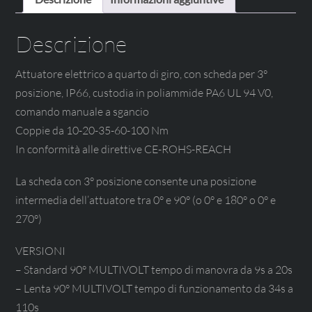
Descrizione
Attuatore elettrico a quarto di giro, con scheda per 3°
posizione, IP66, custodia in poliammide PA6 UL 94 V0,
comando manuale a sgancio
Coppie da 10-20-35-60-100 Nm
In conformità alle direttive CE-ROHS-REACH
La scheda con 3° posizione consente una posizione
intermedia dell’attuatore tra 0° e 90° (o 0° e 180° o 0° e
270°)
VERSIONI
– Standard 90° MULTIVOLT tempo di manovra da 9s a 20s
– Lenta 90° MULTIVOLT tempo di funzionamento da 34s a
110s