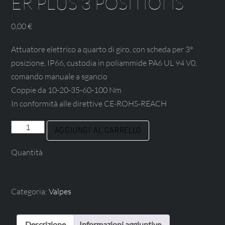
ER PLUS 3 POSITIONS
0,00
€
Attuatore elettrico a quarto di giro, con scheda per 3°
posizione, IP66, custodia in poliammide PA6 UL 94 V0,
comando manuale a sgancio
Coppie da 10-20-35-60-100 Nm
In conformità alle direttive CE-ROHS-REACH
ER
AGGIUNGI AL CARRELLO
PLUS
Quantità
3
POSITIONS
quantità
Categoria:
Valpes
Descrizione
Informazioni aggiuntive