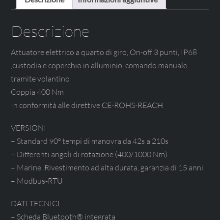
Descrizione
Attuatore elettrico a quarto di giro, On-off 3 punti, IP68
,custodia e coperchio in alluminio, comando manuale
tramite volantino
Coppia 400 Nm
In conformità alle direttive CE-ROHS-REACH
VERSIONI
– Standard 90° tempi di manovra da 42s a 210s
– Differenti angoli di rotazione (400/1000 Nm)
– Marine. Rivestimento ad alta durata, garanzia di 15 anni
– Modbus-RTU
DATI TECNICI
– Scheda Bluetooth® integrata