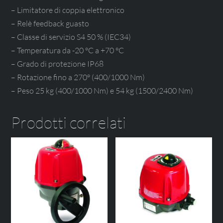
– Limitatore di coppia elettronico
– Relè feedback guasto
– Classe di servizio S4 50 % (IEC34)
– Temperatura da -20 °C a +70 °C
– Grado di protezione IP68
– Rotazione fino a 270° (400/1000 Nm)
– Peso 25 kg (400/1000 Nm) e 54 kg (1500/2400 Nm)
Prodotti correlati