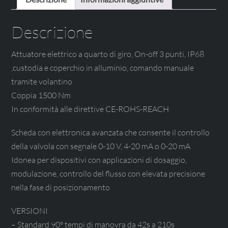
Descrizione
Attuatore elettrico a quarto di giro, On-off 3 punti, IP68
,custodia e coperchio in alluminio, comando manuale
tramite volantino
Coppia 1500 Nm
In conformità alle direttive CE-ROHS-REACH
Scheda con elettronica avanzata che consente il controllo
della valvola con segnale 0-10 V, 4-20 mA o 0-20 mA
Idonea per dispositivi con applicazioni di dosaggio,
modulazione, controllo del flusso con elevata precisione
nella fase di posizionamento
VERSIONI
– Standard 90° tempi di manovra da 42s a 210s