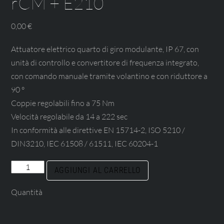
rCM + E210
0,00
€
Attuatore elettrico quarto di giro modulante, IP 67, con
unità di controllo e convertitore di frequenza integrato,
con comando manuale tramite volantino e con riduttore a
90 °
Coppie regolabili fino a 75 Nm
Velocità regolabile da 14 a 222 sec
In conformità alle direttive EN 15714-2, ISO 5210 /
DIN3210, IEC 61508 / 61511, IEC 60204-1
rCM
AGGIUNGI AL CARRELLO
+
Quantità
E210
quantità