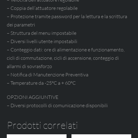
– Coppia dell’attuatore regolabile
– Protezione tramite password per la lettura e la scrittura
dei parametri
– Struttura del menu impostabile
– Diversi livelli utente impostabili
– Conteggio dati: ore di alimentazione e funzionamento,
cicli di commutazione, cicli di accensione, conteggio di
allarmi di sovrasforzo
– Notifica di Manutenzione Preventiva
– Temperature da -25°C a + 60°C
OPZIONI AGGIUNTIVE
– Diversi protocolli di comunicazione disponibili
Prodotti correlati