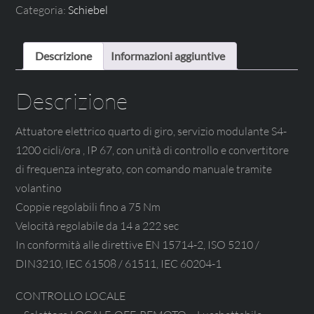
Categoria:
Schiebel
Descrizione
Informazioni aggiuntive
Descrizione
Attuatore elettrico quarto di giro, servizio modulante S4-
1200 cicli/ora , IP 67, con unità di controllo e convertitore
di frequenza integrato, con comando manuale tramite
volantino
Coppie regolabili fino a 75 Nm
Velocità regolabile da 14 a 222 sec
In conformità alle direttive EN 15714-2, ISO 5210 /
DIN3210, IEC 61508 / 61511, IEC 60204-1
CONTROLLO LOCALE