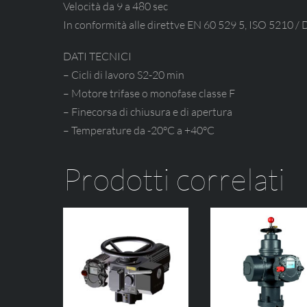
Velocità da 9 a 480 sec
In conformità alle direttve EN 60 529 5, ISO 5210 
DATI TECNICI
– Cicli di lavoro S2-20 min
– Motore trifase o monofase classe F
– Finecorsa di chiusura e di apertura
– Temperature da -20°C a +40°C
Prodotti correlati