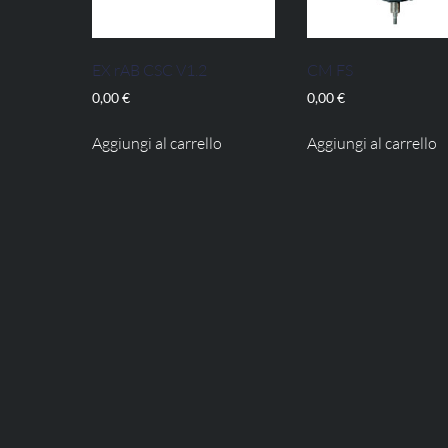
EX rAB CSC V1.2
CM FS
0,00
€
0,00
€
Aggiungi al carrello
Aggiungi al carrello