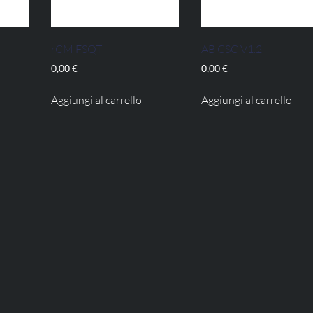
rCM FSQT
AB CSC V1.2
0,00
€
0,00
€
Aggiungi al carrello
Aggiungi al carrello