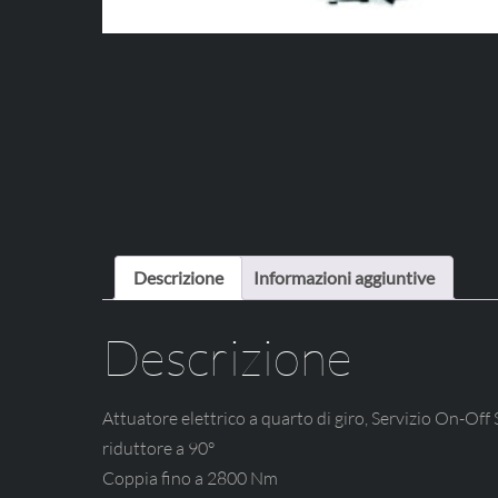
Descrizione
Informazioni aggiuntive
Descrizione
Attuatore elettrico a quarto di giro, Servizio On-Of
riduttore a 90°
Coppia fino a 2800 Nm