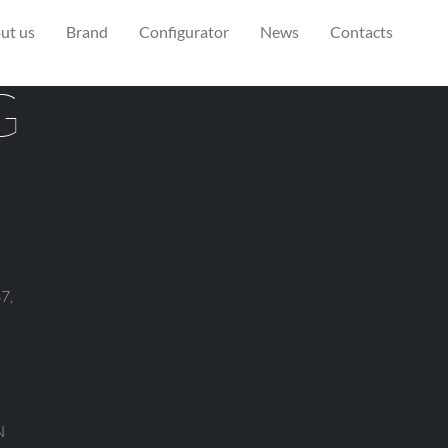
ut us
Brand
Configurator
News
Contacts
G
7,
N