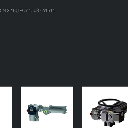
/ DIN 3210,IEC 61508 / 61511