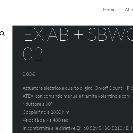
Home
Abo
EX AB + SBW
02
0,00
€
Attuatore elettrico a quarto di giro, On-off 3 punti, IP 6
ATEX, con comando manuale tramite volantino e con
riduttore a 90°
Coppia fino a 2800 Nm
Velocità da 9 a 480 sec
In conformità alle direttve EN 60 529 5, ISO 5210 / DI